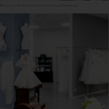
Blick in das coolste Brautmode-Geschäft direkt von der Eingangsseite