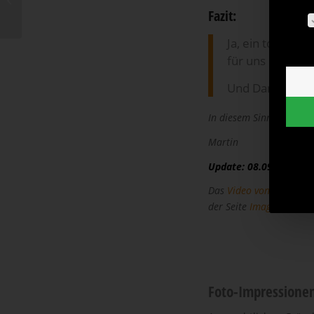
– Fotograf und
Fazit:
Es fo
Fotostudio...
Ja, ein toller S
für uns beide au
Und Danke an die
In diesem Sinne,
Martin
Update: 08.09.2018
Das
Video von Paul
ist 
der Seite
Imagefilme
an
Foto-Impressionen