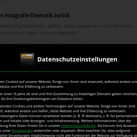
e Fotografie-Thematik zurück
en fleißig fotografiert, gefilmt, Leute angelacht und da wir beide
rmant sind, haben alle zurückgelacht.
viele tolle Fotos von dem Event machen.
ichtigsten Personen (Bürgermeister und so) der Stadt Fürth ihre
Datenschutzeinstellungen
, mussten wir unbedingt drauf haben. Solche Moment sind immer
ent, und diese Ereignisse müssen festgehalten werden. Einmal für
infach als ein Stück Erinnerung.
zen Cookies auf unserer Website. Einige von ihnen sind essenziell, während andere uns
ebsite und Ihre Erfahrung zu verbessern.
en & Show losging, haben wir Dekoration, Details, Ambiente und
e unter 16 Jahre alt sind und Ihre Zustimmung zu freiwilligen Diensten geben möchten
st, abfotografiert. Die
Außenaufnahmen und Fotos der
Sie Ihre Erziehungsberechtigten um Erlaubnis bitten.
 aber das ist ja normal, das gehört zum Job.
wenden Cookies und andere Technologien auf unserer Website. Einige von ihnen sind
ell, während andere uns helfen, diese Website und Ihre Erfahrung zu verbessern.
ekunden und ich habe einige überall ausgelegte Duplo- & Ritter-
nbezogene Daten können verarbeitet werden (z. B. IP-Adressen), z. B. für personalisier
Mach ich übrigens immer, man soll ja beim fotografieren nicht
n und Inhalte oder Anzeigen- und Inhaltsmessung.
Weitere Informationen über die
ung Ihrer Daten finden Sie in unserer
Datenschutzerklärung
.
Sie können Ihre Auswahl
s keine Fotos :)
it unter
Einstellungen
widerrufen oder anpassen.
Bitte beachten Sie, dass aufgrund
ueller Einstellungen möglicherweise nicht alle Funktionen der Website zur Verfügung s