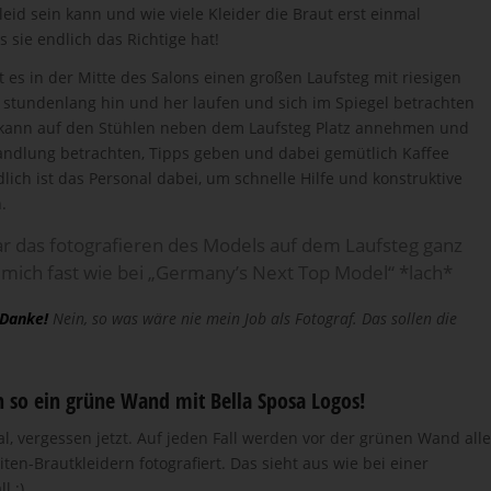
id sein kann und wie viele Kleider die Braut erst einmal
 sie endlich das Richtige hat!
 es in der Mitte des Salons einen großen Laufsteg mit riesigen
t stundenlang hin und her laufen und sich im Spiegel betrachten
g kann auf den Stühlen neben dem Laufsteg Platz annehmen und
ndlung betrachten, Tipps geben und dabei gemütlich Kaffee
dlich ist das Personal dabei, um schnelle Hilfe und konstruktive
.
r das fotografieren des Models auf dem Laufsteg ganz
te mich fast wie bei „Germany’s Next Top Model“ *lach*
 Danke!
Nein, so was wäre nie mein Job als Fotograf. Das sollen die
h so ein grüne Wand mit Bella Sposa Logos!
l, vergessen jetzt. Auf jeden Fall werden vor der grünen Wand alle
iten-Brautkleidern fotografiert. Das sieht aus wie bei einer
l :)