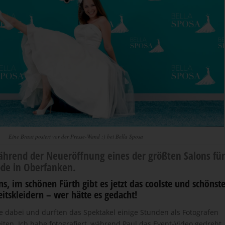
Eine Braut posiert vor der Presse-Wand :) bei Bella Sposa
hrend der Neueröffnung eines der größten Salons für
de in Oberfanken.
s, im schönen Fürth gibt es jetzt das
coolste und schönst
itskleidern
– wer hätte es gedacht!
ve dabei und durften das Spektakel einige Stunden als Fotografen
iten. Ich habe fotografiert, während Paul das Event-Video gedreht