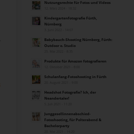
Nutzungsrechte für Fotos und Videos
12. März 2024 - 18:32
Kindergartenfotografie Fürth,
Nürnberg
3. Juni 2022 - 14:07
,
Babybauch-Shooting Nürnberg, Fürth:
Outdoor o. Studio
25. Mai 2022 - 8:35
Produkte für Amazon fotografieren
12. Oktober 2021 - 8:00
Schulanfang-Fotoshooting in Fürth
20. August 2021 - 9:00
g
Headshot Fotografie? Ich, der
Neandertaler!
5. Juli 2021 - 11:20
Junggesellinnenabschied-
Fotoshooting, für Polterabend &
Bachelorparty
20. Mai 2021 - 14:20