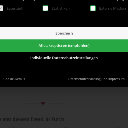
lgt eine Liste der Service-Gruppen, für die eine Einwillig
Essenziell
Statistiken
Externe Medien
alon für alle zukünftigen Bräute, Weltklasse! Und es war
ch ein toller Tag.
Speichern
 Familie Karalis, dass Sie uns engagiert hat!
Alle akzeptieren (empfohlen)
Individuelle Datenschutzeinstellungen
fertig. Sie können es auf unserem
ARTARCO-YouTube Channel
oder auf
Cookie-Details
Datenschutzerklärung und Impressum
sehen
 von diesem Event in Fürth