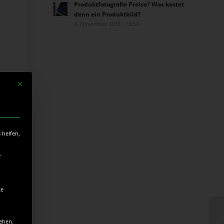
Produktfotografie Preise? Was kostet
denn ein Produktbild?
8. November 2015 - 18:50
Mit diesem Button wird der Dialog geschlossen. Seine Funktionalität ist identisc
 helfen,
,
te
tehen.