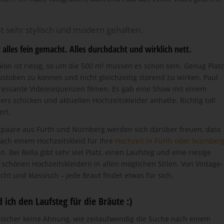
t sehr stylisch und modern gehalten.
t alles fein gemacht. Alles durchdacht und wirklich nett.
lon ist riesig, so um die 500 m² müssen es schon sein. Genug Platz
ustoben zu können und nicht gleichzeitig störend zu wirken. Paul
eressante Videosequenzen filmen. Es gab eine Show mit einem
rs schicken und aktuellen Hochzeitskleider anhatte. Richtig toll
rt.
tpaare aus Fürth und Nürnberg werden sich darüber freuen, dass
nach einem Hochzeitskleid für Ihre
Hochzeit in Fürth oder Nürnber
Bei Bella gibt sehr viel Platz, einen Laufsteg und eine riesige
schönen Hochzeitskleidern in allen möglichen Stilen. Von Vintage-
cht und klassisch – jede Braut findet etwas für sich.
 ich den Laufsteg für die Bräute :)
sicher keine Ahnung, wie zeitaufwendig die Suche nach einem