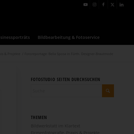
sinessporträts
Bildbearbeitung & Fotoservice
xis & Projekte
/
Fotoreportage: Bella Sposa in Fürth. Designer-Brautmode
FOTOSTUDIO SEITEN DURCHSUCHEN
THEMEN
Bildwerkstatt im Klartext
Firmenfotografie, Praxis & Projekte