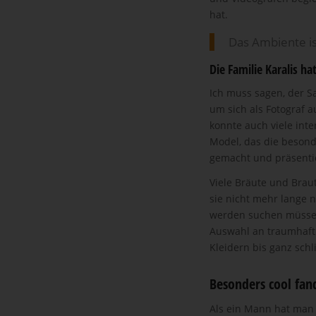
hat.
Das Ambiente is
Die Familie Karalis ha
Ich muss sagen, der Sa
um sich als Fotograf a
konnte auch viele int
Model, das die besonde
gemacht und präsentie
Viele Bräute und Brau
sie nicht mehr lange 
werden suchen müssen. 
Auswahl an traumhaft 
Kleidern bis ganz schli
Besonders cool fand
Als ein Mann hat man 