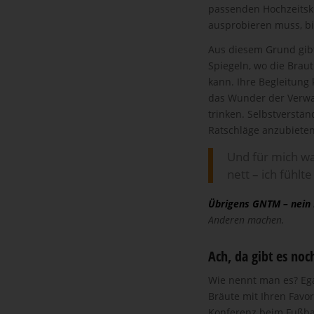
passenden Hochzeitskle
ausprobieren muss, bis
Aus diesem Grund gibt
Spiegeln, wo die Brau
kann. Ihre Begleitun
das Wunder der Verwa
trinken. Selbstverstän
Ratschläge anzubieten
Und für mich wa
nett – ich fühl
Übrigens GNTM – nein
Anderen machen.
Ach, da gibt es noc
Wie nennt man es? Ega
Bräute mit Ihren Favor
Konferenz beim Fußbal