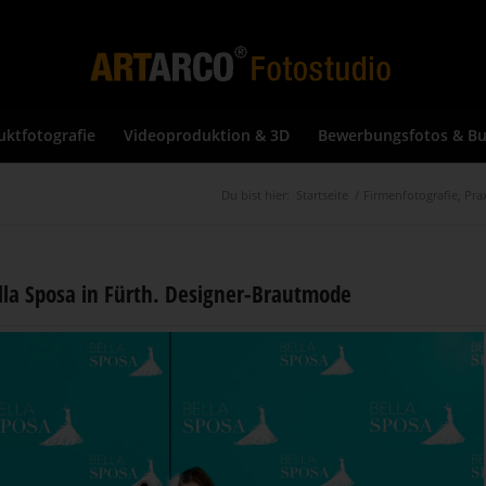
uktfotografie
Videoproduktion & 3D
Bewerbungsfotos & Bu
Du bist hier:
Startseite
/
Firmenfotografie, Pra
lla Sposa in Fürth. Designer-Brautmode