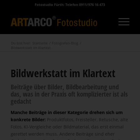
Fotostudio Fürth: Telefon 0911/976 16 473
Du bist hier:
Startseite
/
Fotografen-Blog
/
Bildwerkstatt im Klartext
Bildwerkstatt im Klartext
Beiträge über Bilder, Bildbearbeitung und
das, was in der Praxis oft komplizierter ist als
gedacht
Manche Beiträge in dieser Kategorie drehen sich um
konkrete Bilder:
Produktfotos, Freisteller, Retusche, alte
Fotos, KI-Vergleiche oder Bildmaterial, das erst einmal
gerettet werden muss. Andere Beiträge sind eher