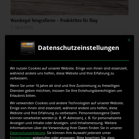
Wandregal fotografieren – Produktfoto für Ebay
7. April 2019
Produktfotografie für Ebay und Versandhandel. Ein
Mit die
Wandregal aus Holz mit und ohne Dekoration
Datenschutzeinstellungen
fotografieren.
Wir nutzen Cookies auf unserer Website. Einige von ihnen sind essenziell,
während andere uns helfen, diese Website und Ihre Erfahrung zu
verbessern.
Wenn Sie unter 16 Jahre alt sind und Ihre Zustimmung zu freiwilligen
Diensten geben möchten, müssen Sie Ihre Erziehungsberechtigten um
Erlaubnis bitten.
Wir verwenden Cookies und andere Technologien auf unserer Website.
Einige von ihnen sind essenziell, während andere uns helfen, diese
Website und Ihre Erfahrung zu verbessern.
Personenbezogene Daten
können verarbeitet werden (z. B. IP-Adressen), z. B. für personalisierte
Anzeigen und Inhalte oder Anzeigen- und Inhaltsmessung.
Weitere
Informationen über die Verwendung Ihrer Daten finden Sie in unserer
Datenschutzerklärung
.
Sie können Ihre Auswahl jederzeit unter
Einstellungen
widerrufen oder anpassen.
Bitte beachten Sie, dass