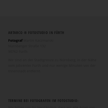
ARTARCO ® FOTOSTUDIO IN FÜRTH
Fotograf
Martin Kaczmarski
Nürnberger Straße 132
90762 Fürth
Wir sind an der Stadtgrenze zu Nürnberg, in der Nähe
vom Jobcenter Fürth und nur wenige Minuten von der
Innenstadt entfernt.
TERMINE BEI FOTOGRAFEN IM FOTOSTUDIO:
Wir bitten um Ihr Verständnis, dass wir alle Arten von