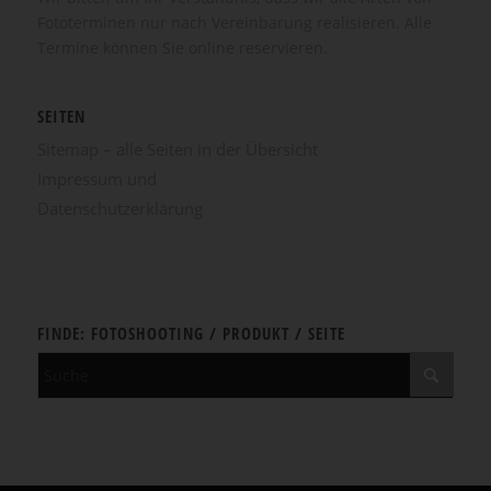
Fototerminen nur nach Vereinbarung realisieren. Alle
Termine können Sie online reservieren.
SEITEN
Sitemap – alle Seiten in der Übersicht
Impressum und
Datenschutzerklärung
FINDE: FOTOSHOOTING / PRODUKT / SEITE