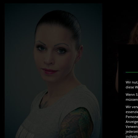
Wir nut
diese W
Wenn Si
müssen 
Wir ver
essenzi
Persone
Anzeige
Verwend
jederze
individ