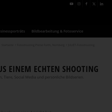
sinessporträts
Bildbearbeitung & Fotoservice
Startseite
/
Fotoshooting Preise Fürth, Nürnberg
/
JULIET-Fotoshooting
AUS EINEM ECHTEN SHOOTING
 Tiere, Social Media und persönliche Bildserien.