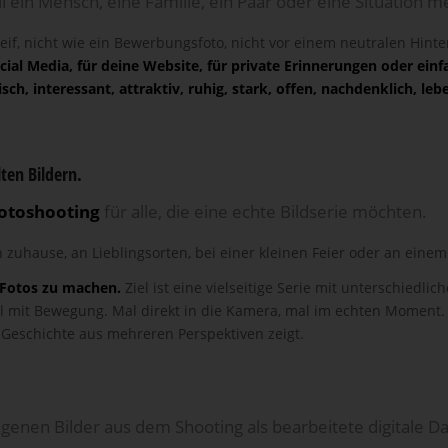
il ein Mensch, eine Familie, ein Paar oder eine Situation me
steif, nicht wie ein Bewerbungsfoto, nicht vor einem neutralen Hin
ocial Media, für deine Website, für private Erinnerungen oder einf
ch, interessant, attraktiv, ruhig, stark, offen, nachdenklich, leb
ten Bildern.
Fotoshooting
für alle, die eine echte Bildserie möchten.
h zuhause, an Lieblingsorten, bei einer kleinen Feier oder an einem
e Fotos zu machen.
Ziel ist eine vielseitige Serie mit unterschiedl
l mit Bewegung. Mal direkt in die Kamera, mal im echten Moment. S
 Geschichte aus mehreren Perspektiven zeigt.
E
enen Bilder aus dem Shooting als bearbeitete digitale Da