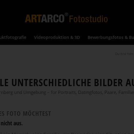
uktfotografie
Videoproduktion & 3D
Bewerbungsfotos & Bu
Du bist hier:
ELE UNTERSCHIEDLICHE BILDER 
berg und Umgebung – für Portraits, Datingfotos, Paare, Familien,
NES FOTO MÖCHTEST
nicht aus.