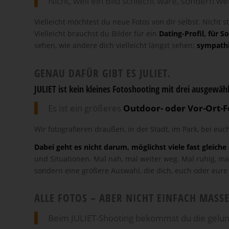
Nicht, weil ein Bild schlecht wäre, sondern we
Vielleicht möchtest du neue Fotos von dir selbst. Nicht 
Vielleicht brauchst du Bilder für ein
Dating-Profil, für S
sehen, wie andere dich vielleicht längst sehen:
sympathis
GENAU DAFÜR GIBT ES JULIET.
JULIET ist kein kleines Fotoshooting mit drei ausgewähl
Es ist ein größeres
Outdoor- oder Vor-Ort-
Wir fotografieren draußen, in der Stadt, im Park, bei euc
Dabei geht es nicht darum, möglichst viele fast gleich
und Situationen. Mal nah, mal weiter weg. Mal ruhig, ma
sondern eine größere Auswahl, die dich, euch oder eure
ALLE FOTOS – ABER NICHT EINFACH MASS
Beim JULIET-Shooting bekommst du die gelung