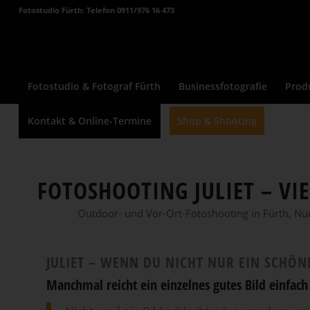
Fotostudio Fürth: Telefon 0911/976 16 473
Fotostudio & Fotograf Fürth
Businessfotografie
Prod
Kontakt & Online-Termine
Shop & Shooting
FOTOSHOOTING JULIET – VI
Outdoor- und Vor-Ort-Fotoshooting in Fürth, Nürn
JULIET – WENN DU NICHT NUR EIN SCHÖ
Manchmal reicht ein einzelnes gutes Bild einfach 