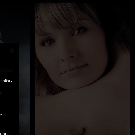
Mit diesem Button wird der Dialog geschlossen. Seine Funktionalität ist identisc
 helfen,
,
te
tehen.