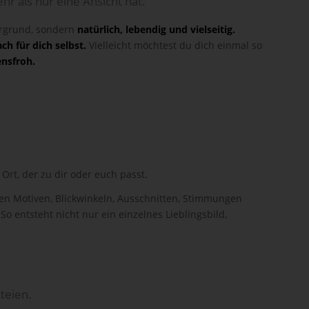
hr als nur eine Ansicht hat.
tergrund, sondern
natürlich, lebendig und vielseitig.
ach für dich selbst.
Vielleicht möchtest du dich einmal so
ensfroh.
 Ort, der zu dir oder euch passt.
ichen Motiven, Blickwinkeln, Ausschnitten, Stimmungen
o entsteht nicht nur ein einzelnes Lieblingsbild,
teien.