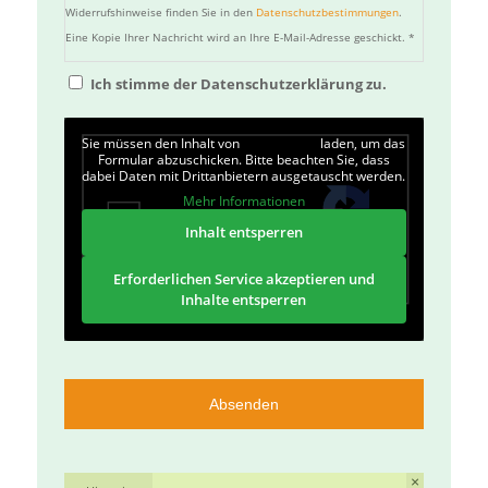
Widerrufshinweise finden Sie in den
Datenschutzbestimmungen
.
Eine Kopie Ihrer Nachricht wird an Ihre E-Mail-Adresse geschickt. *
Ich stimme der Datenschutzerklärung zu.
reCAPTCHA
Sie müssen den Inhalt von
reCAPTCHA
laden, um das
Formular abzuschicken. Bitte beachten Sie, dass
dabei Daten mit Drittanbietern ausgetauscht werden.
Mehr Informationen
Inhalt entsperren
Erforderlichen Service akzeptieren und
Inhalte entsperren
×