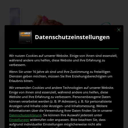
Mit die
Datenschutzeinstellungen
Wir nutzen Cookies auf unserer Website. Einige von ihnen sind essenziell,
während andere uns helfen, diese Website und Ihre Erfahrung zu
verbessern.
Wenn Sie unter 16 Jahre alt sind und Ihre Zustimmung zu freiwilligen
Diensten geben möchten, müssen Sie Ihre Erziehungsberechtigten um
Erlaubnis bitten.
Wir verwenden Cookies und andere Technologien auf unserer Website.
Einige von ihnen sind essenziell, während andere uns helfen, diese
Website und Ihre Erfahrung zu verbessern.
Personenbezogene Daten
Porträt-Zeichnung von einem Foto in Farbe:
Eine Zeichnung ist immer
können verarbeitet werden (z. B. IP-Adressen), z. B. für personalisierte
etwas anderes als ein Foto. Wir werden mit Fotos zur Zeit überflutet und
Anzeigen und Inhalte oder Anzeigen- und Inhaltsmessung.
Weitere
viele Fotos sind oft gleich. Das war auch der Grund, warum diese Familie
Informationen über die Verwendung Ihrer Daten finden Sie in unserer
diese Zeichnung bestellt hat. Während eines
Schulanfang
s hat der
Datenschutzerklärung
.
Sie können Ihre Auswahl jederzeit unter
Fotograf viele Fotos von vielen Kindern gemacht – und alle waren gleich.
Einstellungen
widerrufen oder anpassen.
Bitte beachten Sie, dass
Die Eltern des Mädchens wollten allerdings das Foto an weitere
aufgrund individueller Einstellungen möglicherweise nicht alle