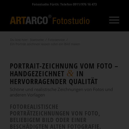
Fotostudio Fürth: Telefon 0911/976 16 473
Du bist hier:
Startseite
/
Fotoservice
/
Ein Porträt zeichnen lassen oder ein Bild malen
PORTRAIT-ZEICHNUNG VOM FOTO –
&
HANDGEZEICHNET
IN
HERVORRAGENDER QUALITÄT
Schöne und realistische Zeichnungen von Fotos und
anderen Vorlagen
FOTOREALISTISCHE
PORTRÄTZEICHNUNGEN VON FOTO,
BELIEBIGEM BILD ODER EINER
BESCHÄDIGTEN ALTEN FOTOGRAFIE.