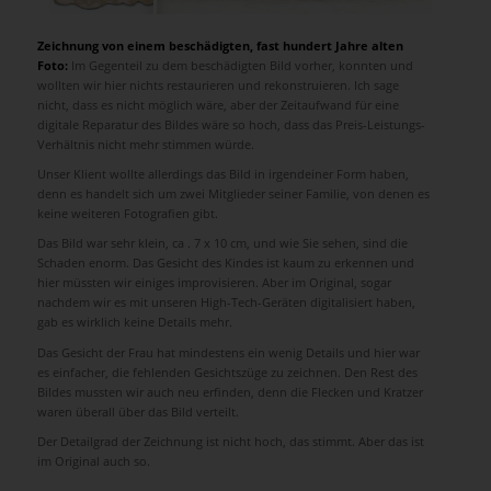
Zeichnung von einem beschädigten, fast hundert Jahre alten
Foto:
Im Gegenteil zu dem beschädigten Bild vorher, konnten und
wollten wir hier nichts restaurieren und rekonstruieren. Ich sage
nicht, dass es nicht möglich wäre, aber der Zeitaufwand für eine
digitale Reparatur des Bildes wäre so hoch, dass das Preis-Leistungs-
Verhältnis nicht mehr stimmen würde.
Unser Klient wollte allerdings das Bild in irgendeiner Form haben,
denn es handelt sich um zwei Mitglieder seiner Familie, von denen es
keine weiteren Fotografien gibt.
Das Bild war sehr klein, ca . 7 x 10 cm, und wie Sie sehen, sind die
Schaden enorm. Das Gesicht des Kindes ist kaum zu erkennen und
hier müssten wir einiges improvisieren. Aber im Original, sogar
nachdem wir es mit unseren High-Tech-Geräten digitalisiert haben,
gab es wirklich keine Details mehr.
Das Gesicht der Frau hat mindestens ein wenig Details und hier war
es einfacher, die fehlenden Gesichtszüge zu zeichnen. Den Rest des
Bildes mussten wir auch neu erfinden, denn die Flecken und Kratzer
waren überall über das Bild verteilt.
Der Detailgrad der Zeichnung ist nicht hoch, das stimmt. Aber das ist
im Original auch so.