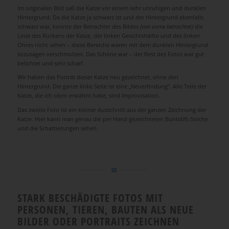
Im originalen Bild saß die Katze vor einem sehr unruhigen und dunklen
Hintergrund. Da die Katze ja schwarz ist und der Hintergrund ebenfalls
schwarz war, konnte der Betrachter des Bildes
(von vorne betrachtet)
die
Linie des Rückens der Katze, der linken Gesichtshälfte und des linken
Ohres nicht sehen – diese Bereiche waren mit dem dunklen Hintergrund
sozusagen verschmolzen. Das Schöne war – der Rest des Fotos war gut
belichtet und sehr scharf.
Wir haben das Porträt dieser Katze neu gezeichnet, ohne den
Hintergrund. Die ganze linke Seite ist eine „Neuerfindung“. Alle Teile der
Katze, die ich oben erwähnt habe, sind Improvisation.
Das zweite Foto ist ein kleiner Ausschnitt aus der ganzen Zeichnung der
Katze. Hier kann man genau die per Hand gezeichneten Buntstift-Striche
und die Schattierungen sehen.
STARK BESCHÄDIGTE FOTOS MIT
PERSONEN, TIEREN, BAUTEN ALS NEUE
BILDER ODER PORTRAITS ZEICHNEN