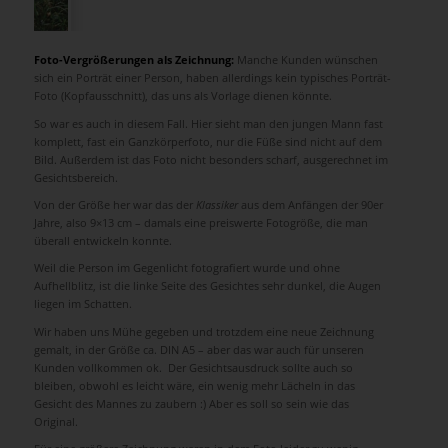
Foto-Vergrößerungen als Zeichnung:
Manche Kunden wünschen
sich ein Porträt einer Person, haben allerdings kein typisches Porträt-
Foto (Kopfausschnitt), das uns als Vorlage dienen könnte.
So war es auch in diesem Fall. Hier sieht man den jungen Mann fast
komplett, fast ein Ganzkörperfoto, nur die Füße sind nicht auf dem
Bild. Außerdem ist das Foto nicht besonders scharf, ausgerechnet im
Gesichtsbereich.
Von der Größe her war das der
Klassiker
aus dem Anfängen der 90er
Jahre, also 9×13 cm – damals eine preiswerte Fotogröße, die man
überall entwickeln konnte.
Weil die Person im Gegenlicht fotografiert wurde und ohne
Aufhellblitz, ist die linke Seite des Gesichtes sehr dunkel, die Augen
liegen im Schatten.
Wir haben uns Mühe gegeben und trotzdem eine neue Zeichnung
gemalt, in der Größe ca. DIN A5 – aber das war auch für unseren
Kunden vollkommen ok. Der Gesichtsausdruck sollte auch so
bleiben, obwohl es leicht wäre, ein wenig mehr Lächeln in das
Gesicht des Mannes zu zaubern :) Aber es soll so sein wie das
Original.