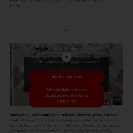
Für eine größere Zeichnung waren in dem Foto leider zu wenig
Details.
Sie sehen gerade einen Platzhalterinhalt von
YouTube
. Um auf den eigentlichen Inhalt
zuzugreifen, klicken Sie auf die Schaltfläche
unten. Bitte beachten Sie, dass dabei Daten
an Drittanbieter weitergegeben werden.
Mehr Informationen
Inhalt entsperren
Erforderlichen Service
akzeptieren und Inhalte
entsperren
Video oben – Zeichnung nach altem oder beschädigtem Foto:
Man
denkt oft, dass sich eine gute Zeichnung nur aus einer perfekten Vorlage
erstellen lässt. In der Praxis können wir aber auch aus stark verblassten,
beschädigten oder fast zerstörten Fotos wieder eine zeichnerische