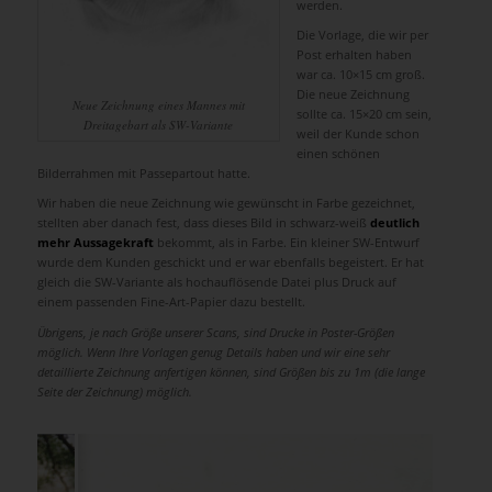
werden.
Die Vorlage, die wir per
Post erhalten haben
war ca. 10×15 cm groß.
Die neue Zeichnung
Neue Zeichnung eines Mannes mit
sollte ca. 15×20 cm sein,
Dreitagebart als SW-Variante
weil der Kunde schon
einen schönen
Bilderrahmen mit Passepartout hatte.
Wir haben die neue Zeichnung wie gewünscht in Farbe gezeichnet,
stellten aber danach fest, dass dieses Bild in schwarz-weiß
deutlich
mehr Aussagekraft
bekommt, als in Farbe. Ein kleiner SW-Entwurf
wurde dem Kunden geschickt und er war ebenfalls begeistert. Er hat
gleich die SW-Variante als hochauflösende Datei plus Druck auf
einem passenden Fine-Art-Papier dazu bestellt.
Übrigens, je nach Größe unserer Scans, sind Drucke in Poster-Größen
möglich. Wenn Ihre Vorlagen genug Details haben und wir eine sehr
detaillierte Zeichnung anfertigen können, sind Größen bis zu 1m (die lange
Seite der Zeichnung) möglich.